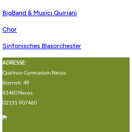
BigBand & Musici Quiriani
Chor
Sinfonisches Blasorchester
ADRESSE:
Quirinus-Gymnasium Neuss
Sternstr. 49
41460 Neuss
02131-907460