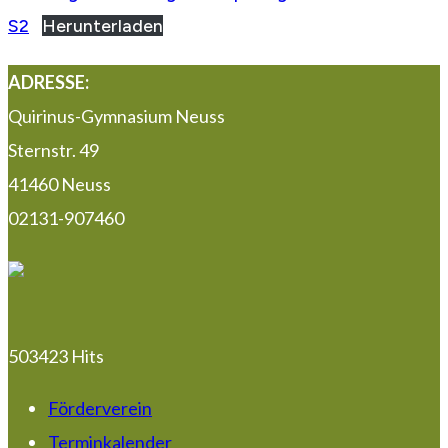
S2
Herunterladen
ADRESSE:
Quirinus-Gymnasium Neuss
Sternstr. 49
41460 Neuss
02131-907460
503423 Hits
Förderverein
Terminkalender