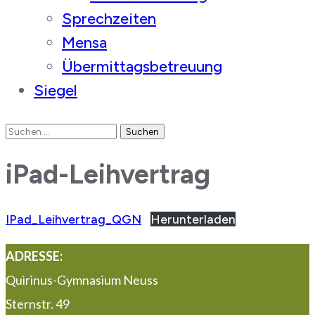
Sprechzeiten
Mensa
Übermittagsbetreuung
Siegel
Suchen
nach:
iPad-Leihvertrag
IPad_Leihvertrag_QGN
Herunterladen
ADRESSE:
Quirinus-Gymnasium Neuss
Sternstr. 49