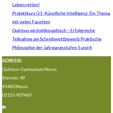
Leben retten!
Projektkurs Q1- Künstliche Intelligenz: Ein Thema
mit vielen Facetten
Quirinus wird philosophisch – Erfolgreiche
Teilnahme am Schreibwettbewerb Praktische
Philosophie der Jahrgangsstufen 5 und 6
ADRESSE:
Quirinus-Gymnasium Neuss
Sternstr. 49
41460 Neuss
02131-907460