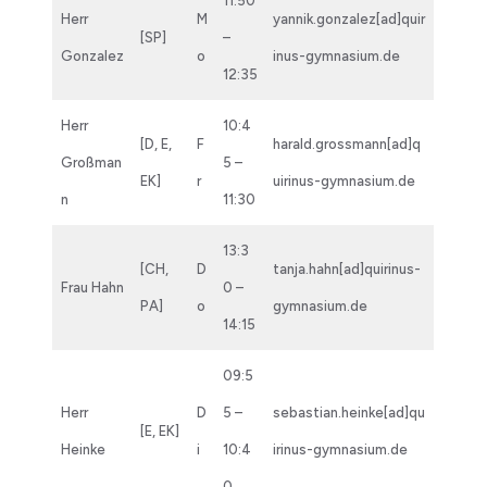
11:50
Herr
M
yannik.gonzalez[ad]quir
[SP]
–
Gonzalez
o
inus-gymnasium.de
12:35
Herr
10:4
[D, E,
F
harald.grossmann[ad]q
Großman
5 –
EK]
r
uirinus-gymnasium.de
n
11:30
13:3
[CH,
D
tanja.hahn[ad]quirinus-
Frau Hahn
0 –
PA]
o
gymnasium.de
14:15
09:5
Herr
D
5 –
sebastian.heinke[ad]qu
[E, EK]
Heinke
i
10:4
irinus-gymnasium.de
0