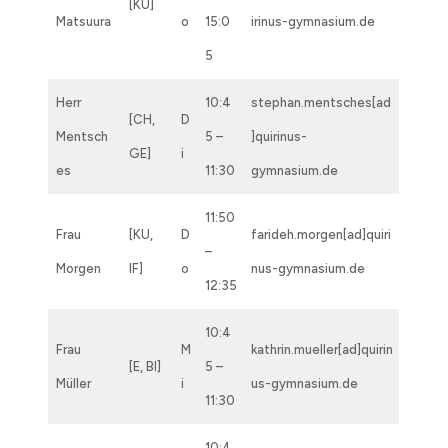
[KU]
Matsuura
o
15:0
irinus-gymnasium.de
5
Herr
10:4
stephan.mentsches[ad
[CH,
D
Mentsch
5 –
]quirinus-
GE]
i
es
11:30
gymnasium.de
11:50
Frau
[KU,
D
farideh.morgen[ad]quiri
–
Morgen
IF]
o
nus-gymnasium.de
12:35
10:4
Frau
M
kathrin.mueller[ad]quirin
[E, BI]
5 –
Müller
i
us-gymnasium.de
11:30
10:4