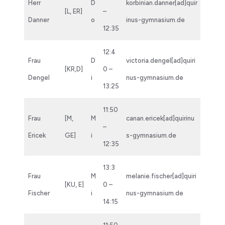
Herr
D
korbinian.danner[ad]quir
[L, ER]
–
Danner
o
inus-gymnasium.de
12:35
12:4
Frau
D
victoria.dengel[ad]quiri
[KR,D]
0 –
Dengel
i
nus-gymnasium.de
13:25
11:50
Frau
[M,
M
canan.ericek[ad]quirinu
–
Ericek
GE]
i
s-gymnasium.de
12:35
13:3
Frau
M
melanie.fischer[ad]quiri
[KU, E]
0 –
Fischer
i
nus-gymnasium.de
14:15