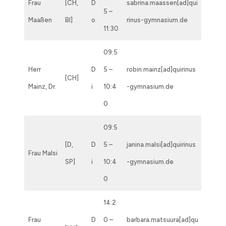
Frau
[CH,
D
sabrina.maassen[ad]qui
5 –
Maaßen
BI]
o
rinus-gymnasium.de
11:30
09:5
Herr
D
5 –
robin.mainz[ad]quirinus
[CH]
Mainz, Dr.
i
10:4
-gymnasium.de
0
09:5
[D,
D
5 –
janina.malsi[ad]quirinus
Frau Malsi
SP]
i
10:4
-gymnasium.de
0
14:2
Frau
D
0 –
barbara.matsuura[ad]qu