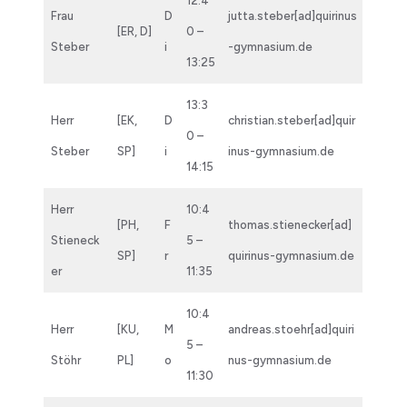
12:4
Frau
D
jutta.steber[ad]quirinus
[ER, D]
0 –
Steber
i
-gymnasium.de
13:25
13:3
Herr
[EK,
D
christian.steber[ad]quir
0 –
Steber
SP]
i
inus-gymnasium.de
14:15
Herr
10:4
[PH,
F
thomas.stienecker[ad]
Stieneck
5 –
SP]
r
quirinus-gymnasium.de
er
11:35
10:4
Herr
[KU,
M
andreas.stoehr[ad]quiri
5 –
Stöhr
PL]
o
nus-gymnasium.de
11:30