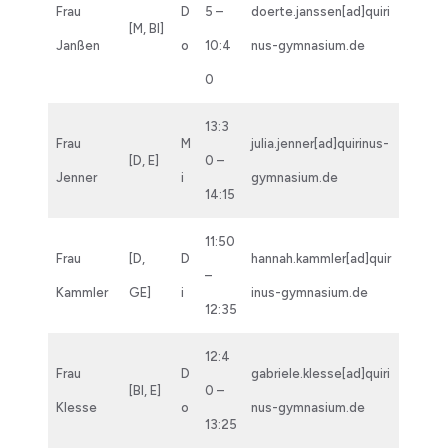
Frau
D
5 –
doerte.janssen[ad]quiri
[M, BI]
Janßen
o
10:4
nus-gymnasium.de
0
13:3
Frau
M
julia.jenner[ad]quirinus-
[D, E]
0 –
Jenner
i
gymnasium.de
14:15
11:50
Frau
[D,
D
hannah.kammler[ad]quir
–
Kammler
GE]
i
inus-gymnasium.de
12:35
12:4
Frau
D
gabriele.klesse[ad]quiri
[BI, E]
0 –
Klesse
o
nus-gymnasium.de
13:25