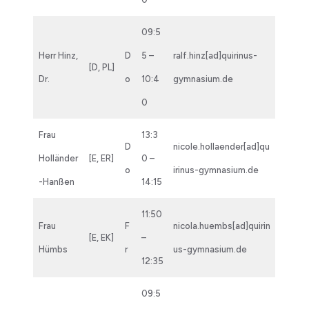
09:5
Herr Hinz,
D
5 –
ralf.hinz[ad]quirinus-
[D, PL]
Dr.
o
10:4
gymnasium.de
0
Frau
13:3
D
nicole.hollaender[ad]qu
Holländer
[E, ER]
0 –
o
irinus-gymnasium.de
-Hanßen
14:15
11:50
Frau
F
nicola.huembs[ad]quirin
[E, EK]
–
Hümbs
r
us-gymnasium.de
12:35
09:5