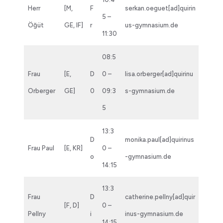
Herr
[M,
F
serkan.oeguet[ad]quirin
5 –
Öğüt
GE, IF]
r
us-gymnasium.de
11:30
08:5
Frau
[E,
D
0 –
lisa.orberger[ad]quirinu
Orberger
GE]
0
09:3
s-gymnasium.de
5
13:3
D
monika.paul[ad]quirinus
Frau Paul
[E, KR]
0 –
o
-gymnasium.de
14:15
13:3
Frau
D
catherine.pellny[ad]quir
[F, D]
0 –
Pellny
i
inus-gymnasium.de
14:15