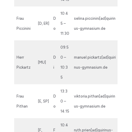
10:4
Frau
D
selina.piccinini[ad]quirin
[D, ER]
5 –
Piccinini
o
us-gymnasium.de
11:30
09:5
Herr
D
0 –
manuel.pickartz[ad]quiri
[MU]
Pickartz
i
10:3
nus-gymnasium.de
5
13:3
Frau
D
viktoria.pithan[ad]quirin
[E, SP]
0 –
Pithan
o
us-gymnasium.de
14:15
10:4
[F,
F
ruth.prien[ad]quirinus-