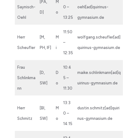
[PA,
M
Saynisch-
0 –
oehl[ad]quirinus-
D]
o
Oehl
13:25
gymnasium.de
11:50
Herr
[M,
M
wolfgang.scheufler[ad]
–
Scheufler
PH, IF]
i
quirinus-gymnasium.de
12:35
Frau
10:4
[D,
D
maike.schlinkmann[ad]q
Schlinkma
5 –
SW]
o
uirinus-gymnasium.de
nn
11:30
13:3
Herr
[BI,
M
dustin.schmitz[ad]quiri
0 –
Schmitz
SW]
o
nus-gymnasium.de
14:15