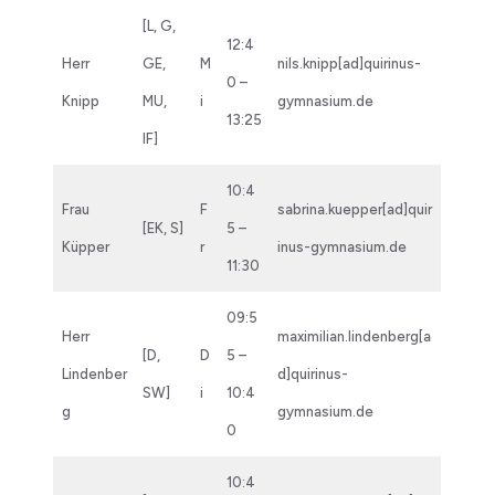
[L, G,
12:4
Herr
GE,
M
nils.knipp[ad]quirinus-
0 –
Knipp
MU,
i
gymnasium.de
13:25
IF]
10:4
Frau
F
sabrina.kuepper[ad]quir
[EK, S]
5 –
Küpper
r
inus-gymnasium.de
11:30
09:5
Herr
maximilian.lindenberg[a
[D,
D
5 –
Lindenber
d]quirinus-
SW]
i
10:4
g
gymnasium.de
0
10:4