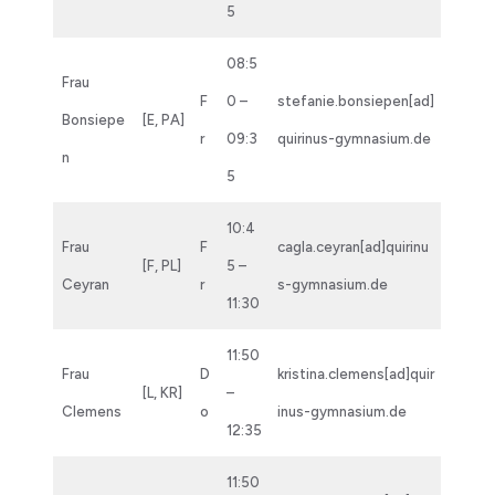
5
08:5
Frau
F
0 –
stefanie.bonsiepen[ad]
Bonsiepe
[E, PA]
r
09:3
quirinus-gymnasium.de
n
5
10:4
Frau
F
cagla.ceyran[ad]quirinu
[F, PL]
5 –
Ceyran
r
s-gymnasium.de
11:30
11:50
Frau
D
kristina.clemens[ad]quir
[L, KR]
–
Clemens
o
inus-gymnasium.de
12:35
11:50