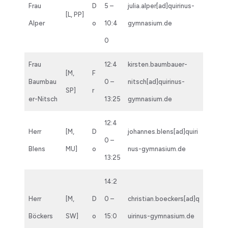
Frau
D
5 –
julia.alper[ad]quirinus-
[L, PP]
Alper
o
10:4
gymnasium.de
0
Frau
12:4
kirsten.baumbauer-
[M,
F
Baumbau
0 –
nitsch[ad]quirinus-
SP]
r
er-Nitsch
13:25
gymnasium.de
12:4
Herr
[M,
D
johannes.blens[ad]quiri
0 –
Blens
MU]
o
nus-gymnasium.de
13:25
14:2
Herr
[M,
D
0 –
christian.boeckers[ad]q
Böckers
SW]
o
15:0
uirinus-gymnasium.de