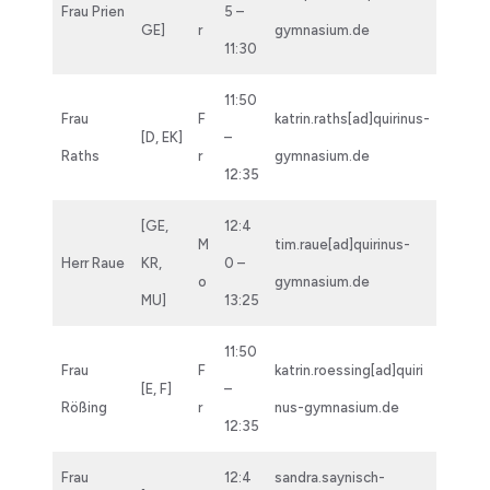
Frau Prien
5 –
GE]
r
gymnasium.de
11:30
11:50
Frau
F
katrin.raths[ad]quirinus-
[D, EK]
–
Raths
r
gymnasium.de
12:35
[GE,
12:4
M
tim.raue[ad]quirinus-
Herr Raue
KR,
0 –
o
gymnasium.de
MU]
13:25
11:50
Frau
F
katrin.roessing[ad]quiri
[E, F]
–
Rößing
r
nus-gymnasium.de
12:35
Frau
12:4
sandra.saynisch-