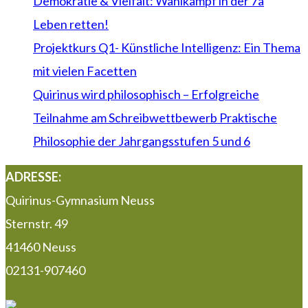
Demokratie & Vielfalt: Wahlkampf in der 7a
Leben retten!
Projektkurs Q1- Künstliche Intelligenz: Ein Thema
mit vielen Facetten
Quirinus wird philosophisch – Erfolgreiche
Teilnahme am Schreibwettbewerb Praktische
Philosophie der Jahrgangsstufen 5 und 6
ADRESSE:
Quirinus-Gymnasium Neuss
Sternstr. 49
41460 Neuss
02131-907460