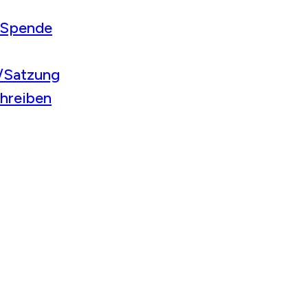
/Spende
r/Satzung
chreiben