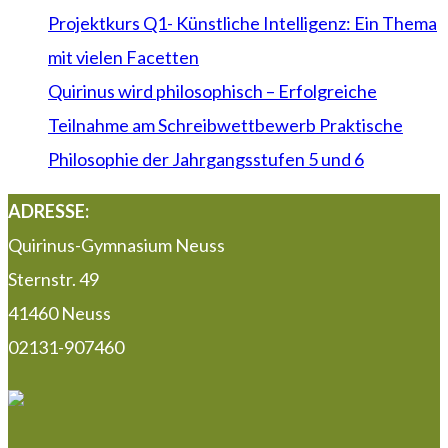
Projektkurs Q1- Künstliche Intelligenz: Ein Thema
mit vielen Facetten
Quirinus wird philosophisch – Erfolgreiche
Teilnahme am Schreibwettbewerb Praktische
Philosophie der Jahrgangsstufen 5 und 6
ADRESSE:
Quirinus-Gymnasium Neuss
Sternstr. 49
41460 Neuss
02131-907460