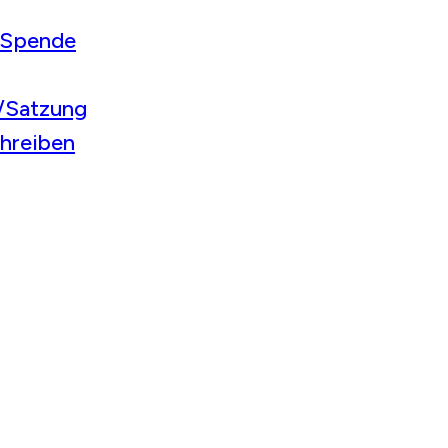
/Spende
r/Satzung
chreiben