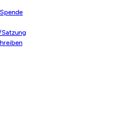
/Spende
r/Satzung
chreiben